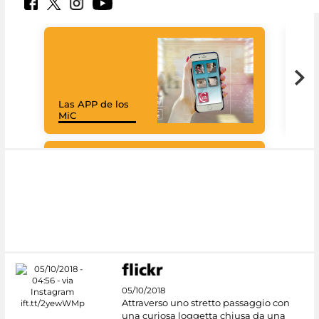
Las APP de los
I Mi
MiC
net
Google Arts &
Culture
05/10/2018
Attraverso uno stretto passaggio con
una curiosa loggetta chiusa da una