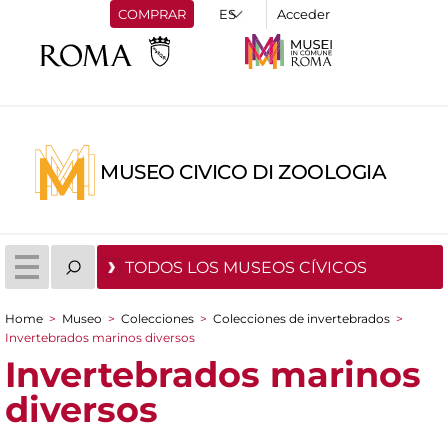
COMPRAR
Acceder
MUSEO CIVICO DI ZOOLOGIA
TODOS LOS MUSEOS CÍVICOS
Home
>
Museo
>
Colecciones
>
Colecciones de invertebrados
>
You are here
Invertebrados marinos diversos
Invertebrados marinos
diversos