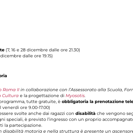
tte
(7, 16 e 28 dicembre dalle ore 21.30)
2 dicembre dalle ore 19.15)
oria
o Roma II
in collaborazione con l’Assessorato alla Scuola, Fo
 Cultura
e la progettazione di
Myosotis
.
n programma, tutte gratuite, è
obbligatoria la prenotazione tel
l venerdì ore 9.00-17.00)
 essere svolte anche dai ragazzi con
disabilità
che vengono segu
ni speciali, è previsto l’ingresso con un proprio accompagnato
ti la partecipazione.
n disabilità motoria e nella struttura è presente un ascensor