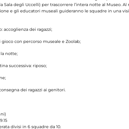
la Sala degli Uccelli) per trascorrere l’intera notte al Museo. Al 
ione e gli educatori museali guideranno le squadre in una vis
: accoglienza dei ragazzi;
 di gioco con percorso museale e Zoolab;
 la notte;
tina successiva: riposo;
one;
consegna dei ragazzi ai genitori.
ni)
9.15
erata divisi in 6 squadre da 10.