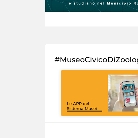
#MuseoCivicoDiZoolo
Le APP del
Sistema Musei