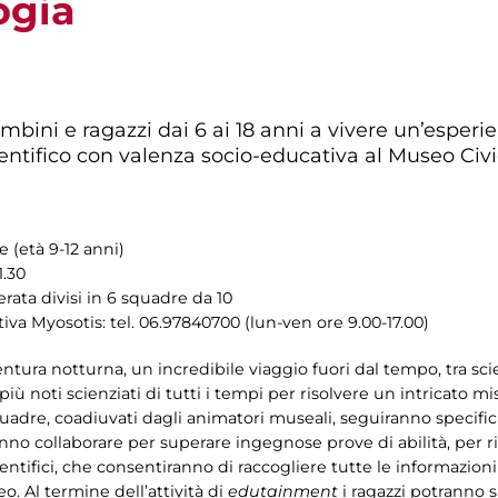
ogia
ambini e ragazzi dai 6 ai 18 anni a vivere un’esper
entifico con valenza socio-educativa al Museo Civi
e (età 9-12 anni)
1.30
erata divisi in 6 squadre da 10
iva Myosotis: tel. 06.97840700 (lun-ven ore 9.00-17.00)
ura notturna, un incredibile viaggio fuori dal tempo, tra sci
più noti scienziati di tutti i tempi per risolvere un intricato 
quadre, coadiuvati dagli animatori museali, seguiranno specifi
anno collaborare per superare ingegnose prove di abilità, per r
ientifici, che consentiranno di raccogliere tutte le informazioni
o. Al termine dell’attività di
edutainment
i ragazzi potranno s