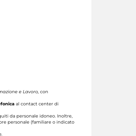
rmazione e Lavoro,
con
efonica
al contact center di
iti da personale idoneo. Inoltre,
re personale (familiare o indicato
e.