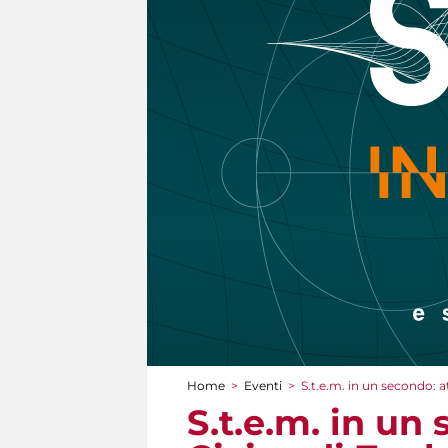
Home
>
Eventi
>
S.t.e.m. in un secondo: a
Tu sei qui
S.t.e.m. in un