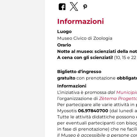
Informazioni
Luogo
Museo Civico di Zoologia
Orario
Notte al museo: scienziati della no
A cena con gli scienziati!
(10, 15 e 2
Biglietto d'ingresso
gratuito
con prenotazione
obbligat
Informazioni
L’iniziativa è promossa
dal
Municipi
l’organizzazione di
Zètema Progetto
Per partecipare alle varie attività i
Myosotis
06.97840700
(dal lunedì a
Tutte le attività didattiche possono
per eventuali partecipanti con bisog
in fase di prenotazione) che ne facili
Il Museo è accessibile a persone co