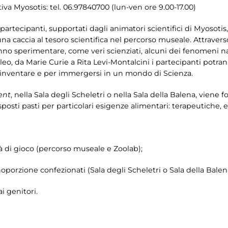
tiva Myosotis: tel. 06.97840700 (lun-ven ore 9.00-17.00)
tecipanti, supportati dagli animatori scientifici di Myosotis, 
n una caccia al tesoro scientifica nel percorso museale. Attravers
no sperimentare, come veri scienziati, alcuni dei fenomeni n
, da Marie Curie a Rita Levi-Montalcini i partecipanti potrann
re, inventare e per immergersi in un mondo di Scienza.
ent
, nella Sala degli Scheletri o nella Sala della Balena, viene
osti pasti per particolari esigenze alimentari: terapeutiche, et
ità di gioco (percorso museale e Zoolab);
orzione confezionati (Sala degli Scheletri o Sala della Balen
i genitori.