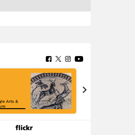
le Arts &
ure