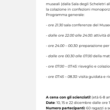
museali (dalla Sala degli Scheletri al
la colazione in confezioni monoporz
Programma generale:
-
ore 21.30
sala conferenze del Museo
-
dalle ore 22.00 alle 24.00
: attività
-
ore 24.00 – 00.30
: preparazione per
-
dalle ore 00.30 alle 07.00
della mat
-
ore 07.00 – 07.45:
risveglio e colazi
-
ore 07.45 – 08.30:
visita guidata e ri
A cena con gli scienziati!
(età 6-8 an
Date
:
10, 15 e 22 dicembre dalle ore 1
Numero partecipanti:
60 ragazzi a s