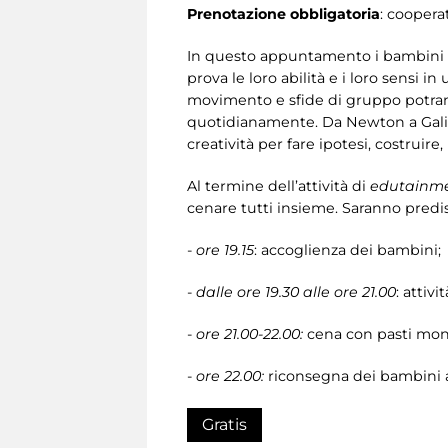
Prenotazione obbligatoria
: coopera
In questo appuntamento i bambini par
prova le loro abilità e i loro sensi i
movimento e sfide di gruppo potran
quotidianamente. Da Newton a Galileo
creatività per fare ipotesi, costrui
Al termine dell’attività di
edutainm
cenare tutti insieme. Saranno predisp
-
ore 19.15
: accoglienza dei bambini;
-
dalle ore 19.30 alle ore 21.00
: attiv
-
ore 21.00-22.00:
cena con pasti monop
-
ore 22.00:
riconsegna dei bambini a
Gratis