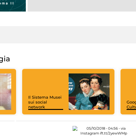
gia
Il Sistema Musei
sui social
Goog
network
Cult