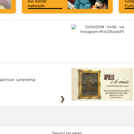
sui social
Goog
network
Cult
eiincomuneroma
Servizi museali