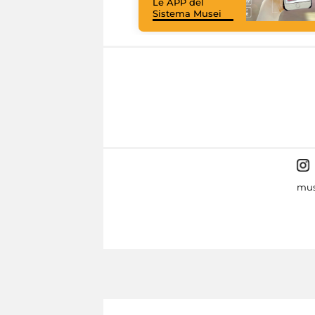
Le APP del
Sistema Musei
mus