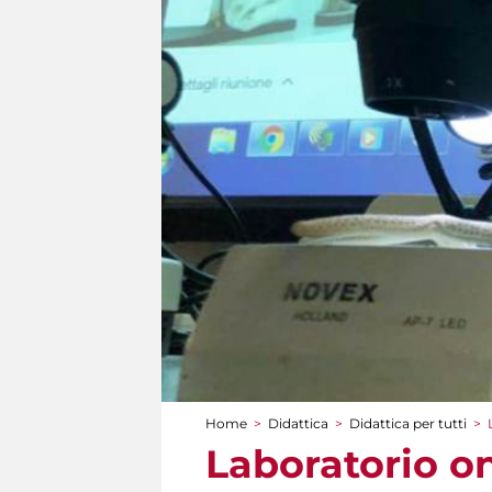
Home
>
Didattica
>
Didattica per tutti
>
Tu sei qui
Laboratorio on