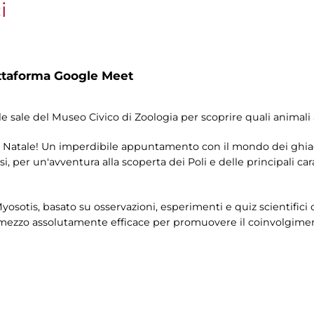
i
ttaforma Google Meet
le sale del Museo Civico di Zoologia per scoprire quali animali 
 Natale! Un imperdibile appuntamento con il mondo dei ghiacci …
si, per un'avventura alla scoperta dei Poli e delle principali ca
Myosotis, basato su osservazioni, esperimenti e quiz scientifici
un mezzo assolutamente efficace per promuovere il coinvolgime