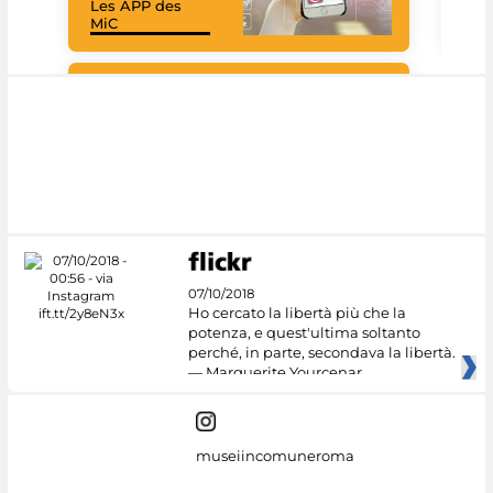
Les APP des
Les
MiC
rés
Google Arts &
Culture
07/10/2018
Ho cercato la libertà più che la
potenza, e quest'ultima soltanto
perché, in parte, secondava la libertà.
— Marguerite Yourcenar
museiincomuneroma