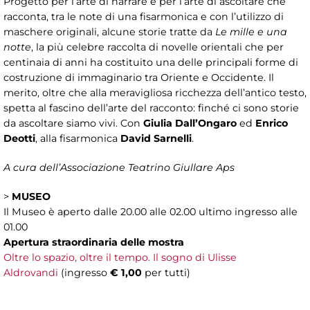
Progetto per l’arte di narrare e per l’arte di ascoltare che
racconta, tra le note di una fisarmonica e con l’utilizzo di
maschere originali, alcune storie tratte da
Le mille e una
notte
, la più celebre raccolta di novelle orientali che per
centinaia di anni ha costituito una delle principali forme di
costruzione di immaginario tra Oriente e Occidente. Il
merito, oltre che alla meravigliosa ricchezza dell’antico testo,
spetta al fascino dell’arte del racconto: finché ci sono storie
da ascoltare siamo vivi. Con
Giulia Dall’Ongaro
ed
Enrico
Deotti
, alla fisarmonica
David Sarnelli
.
A cura dell’Associazione Teatrino Giullare Aps
>
MUSEO
Il Museo è aperto dalle 20.00 alle 02.00 ultimo ingresso alle
01.00
Apertura straordinaria delle mostra
Oltre lo spazio, oltre il tempo. Il sogno di Ulisse
Aldrovandi
(ingresso
€ 1,00
per tutti)