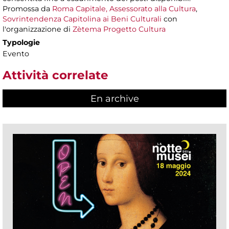
Promossa da
Roma Capitale, Assessorato alla Cultura
,
Sovrintendenza Capitolina ai Beni Culturali
con
l'organizzazione di
Zètema Progetto Cultura
Typologie
Evento
Attività correlate
En archive