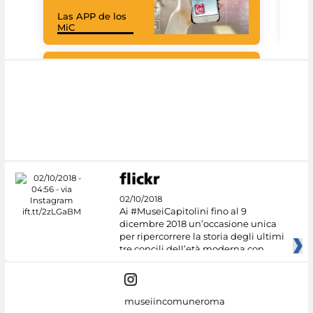
Las APP de los
I Mi
MiC
net
Google Arts &
Culture
02/10/2018
Ai #MuseiCapitolini fino al 9
dicembre 2018 un’occasione unica
per ripercorrere la storia degli ultimi
tre concili dell’età moderna con
museiincomuneroma